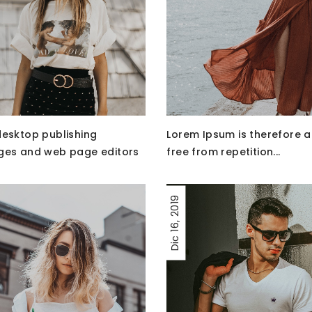
esktop publishing
Lorem Ipsum is therefore 
es and web page editors
free from repetition...
2019
16,
Dic