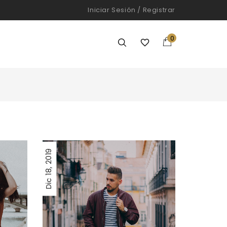
Iniciar Sesión
/
Registrar
0

2019
18,
Dic