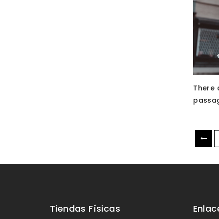
There 
passag
Tiendas Físicas
Enlac