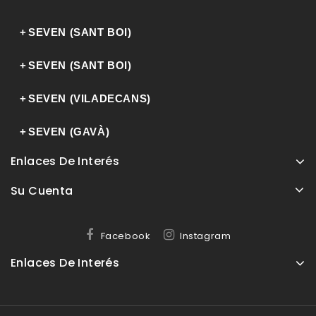
SEVEN (SANT BOI)
SEVEN (SANT BOI)
Carrer Lluís Pascual Roca, 19
08830 Sant Boi de Llobregat
SEVEN (VILADECANS)
Carrer Riera Basté, 10
Barcelona / 93 6308579
08830 Sant Boi de Llobregat
SEVEN (GAVÀ)
Carrer Doctor Reig, 67
Barcelona / 93 6307284
08840 Viladecans
Enlaces De Interés
Rambla María Casas, 76
Barcelona / 93 6375953
Su Cuenta
08850 Gavà
Barcelona / 93 6389542
Facebook
Instagram
Enlaces De Interés