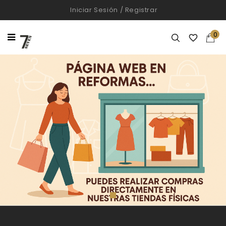
Iniciar Sesión
/
Registrar
0
